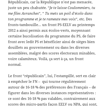
Républicain, car la République n’est pas menacée,
juste un peu chahutée. “
Je te laisse Coulommiers, tu
me files Avranches
“, “
Tu mets un poil d’écolo dans
ton programme et je te rameute mes voix
“, etc. Des
fronts-tambouille… un front PS-EELV au printemps
2012 a ainsi permis aux écolos-verts, moyennant
certaine bucolisation du programme du PS, de faire
front avec ledit PS et bénéficier ainsi de sièges bien
douillets au gouvernement ou dans les diverses
assemblées, malgré des scores électoraux minables,
voire calamiteux. Voilà, ça sert à ça, un front
normal.
Le front “républicain”, lui, l’estampillé, sert en clair
à empêcher le FN – qui tourne régulièrement
autour de 16-18 % des préférences des Français – de
figurer dans les diverses instances représentatives :
ce sont des 16-18 % pas valables, contrairement aux
scores des micro-partis façon EELV ou NPA, qui sont,