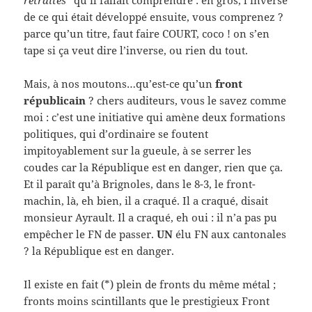
retraites
” qu’il fallait comprendre : en gros, l’inverse
de ce qui était développé ensuite, vous comprenez ?
parce qu’un titre, faut faire COURT, coco ! on s’en
tape si ça veut dire l’inverse, ou rien du tout.
Mais, à nos moutons…qu’est-ce qu’un
front
républicain
? chers auditeurs, vous le savez comme
moi : c’est une initiative qui amène deux formations
politiques, qui d’ordinaire se foutent
impitoyablement sur la gueule, à se serrer les
coudes car la République est en danger, rien que ça.
Et il paraît qu’à Brignoles, dans le 8-3, le front-
machin, là, eh bien, il a craqué. Il a craqué, disait
monsieur Ayrault. Il a craqué, eh oui : il n’a pas pu
empêcher le FN de passer.
UN
élu FN aux cantonales
? la République est en danger.
Il existe en fait (*) plein de fronts du même métal ;
fronts moins scintillants que le prestigieux Front