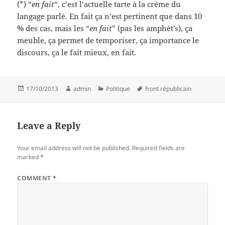
(*) “
en fait
“, c’est l’actuelle tarte à la crème du
langage parlé. En fait ça n’est pertinent que dans 10
% des cas, mais les “
en fait
” (pas les amphèt’s), ça
meuble, ça permet de temporiser, ça importance le
discours, ça le fait mieux, en fait.
Posted
Author
Categories
Tags
17/10/2013
admin
Politique
front républicain
on
Leave a Reply
Your email address will not be published.
Required fields are
marked
*
COMMENT
*