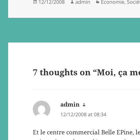
Posted
Author
Categories
12/12/2008
admin
Economie
,
Socié
on
7 thoughts on “Moi, ça m
admin
says:
12/12/2008 at 08:34
Et le centre commercial Belle EPine, l