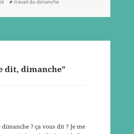
Tags
té
travail du dimanche
e dit, dimanche”
e dimanche ? ça vous dit ? Je me