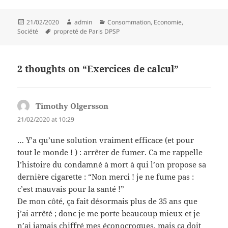
Posted
Author
Categories
21/02/2020
admin
Consommation
,
Economie
,
on
Tags
Société
propreté de Paris DPSP
2 thoughts on “Exercices de calcul”
Timothy Olgersson
says:
21/02/2020 at 10:29
… Y’a qu’une solution vraiment efficace (et pour
tout le monde ! ) : arrêter de fumer. Ca me rappelle
l’histoire du condamné à mort à qui l’on propose sa
dernière cigarette : “Non merci ! je ne fume pas :
c’est mauvais pour la santé !”
De mon côté, ça fait désormais plus de 35 ans que
j’ai arrêté ; donc je me porte beaucoup mieux et je
n’ai jamais chiffré mes éconocroques, mais ça doit