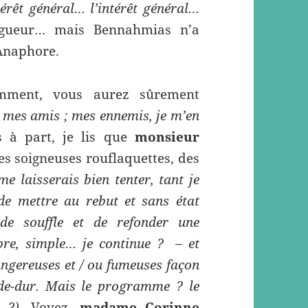
térêt général… l’intérêt général…
igueur… mais Bennahmias n’a
 Anaphore.
demment, vous aurez sûrement
 mes amis ; mes ennemis, je m’en
 à part, je lis que
monsieur
 ses soigneuses rouflaquettes, des
e laisserais bien tenter, tant je
de mettre au rebut et sans état
de souffle et de refonder une
bre, simple… je continue ? – et
angereuses et / ou fumeuses façon
de-dur. Mais le programme ? le
 ?)
. Voyez,
madame Corinne