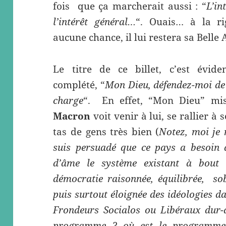
fois que ça marcherait aussi : “
L’in
l’intérêt général…
“. Ouais… à la r
aucune chance, il lui restera sa Belle
Le titre de ce billet, c’est évi
complété, “
Mon Dieu, défendez-moi de
charge
“. En effet, “Mon Dieu” mis
Macron
voit venir à lui, se rallier à
tas de gens très bien (
Notez, moi je m
suis persuadé que ce pays a besoin 
d’âme le système existant à bout 
démocratie raisonnée, équilibrée, so
puis surtout éloignée des idéologies d
Frondeurs Socialos ou Libéraux dur-
programme ? où est le programme