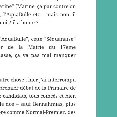
Marine” (Marine, ça par contre on
e, l’AquaBulle etc… mais non, il
oi ? il a honte ?
 “AquaBulle”, cette “Séquanaise”
ler de la Mairie du 17ème
nasse, ça va pas mal manquer
tre chose : hier j’ai interrompu
 premier débat de la Primaire de
e candidats, tous coincés et bien
le dos – sauf Bennahmias, plus
hore comme Normal-Premier, des