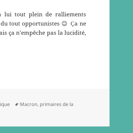
 lui tout plein de ralliements
s du tout opportunistes 😉
a ne
Ç
is ça n’empêche pas la lucidité,
Tags
tique
Macron
,
primaires de la