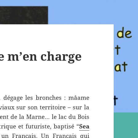
e m’en charge
a dégage les bronches : mâame
viaux sur son territoire – sur la
luent de la Marne… le lac du Bois
ique et futuriste, baptisé “
Sea
 un Français. Un Français qui