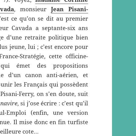
vada
, monsieur
Jean Pisani-
’est ce qu’on se dit au premier
ur Cavada a septante-six ans
ge d’une retraite politique bien
us jeune, lui ; c’est encore pour
ance-Stratégie, cette officine-
qui émet des propositions
e d’un canon anti-aérien, et
unir les Français qui possèdent
isani-Ferry, on s’en doute, suit
 navire
, si j’ose écrire : c’est qu’il
l-Emploi (enfin, une version
ue. Il mise donc en fin turfiste
meilleure cote…