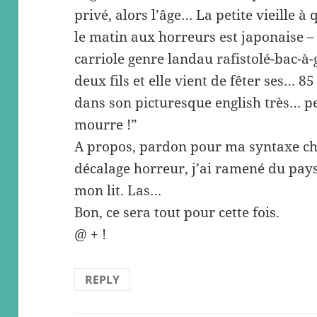
privé, alors l’âge… La petite vieille 
le matin aux horreurs est japonaise – c
carriole genre landau rafistolé-bac-à-g
deux fils et elle vient de fêter ses… 8
dans son picturesque english très… per
mourre !”
A propos, pardon pour ma syntaxe cha
décalage horreur, j’ai ramené du pay
mon lit. Las…
Bon, ce sera tout pour cette fois.
@ + !
REPLY