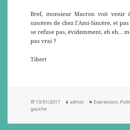
Bref, monsieur Macron voit venir à
sincères de chez l’Ami-Sincère, et pa
se refuse pas, évidemment, eh eh… ma
pas vrai ?
Tibert
Posted
Author
Categories
13/01/2017
admin
Expression
,
Poli
on
gauche