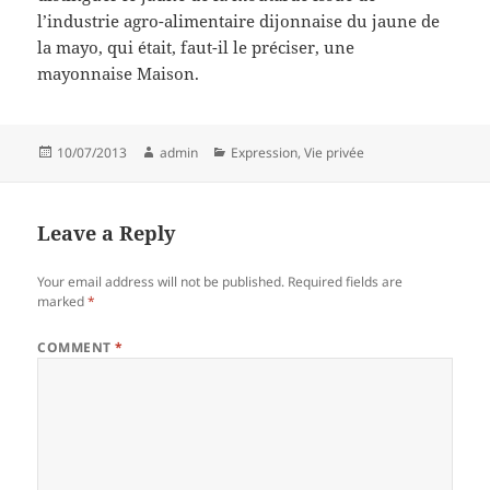
l’industrie agro-alimentaire dijonnaise du jaune de
la mayo, qui était, faut-il le préciser, une
mayonnaise Maison.
Posted
Author
Categories
10/07/2013
admin
Expression
,
Vie privée
on
Leave a Reply
Your email address will not be published.
Required fields are
marked
*
COMMENT
*