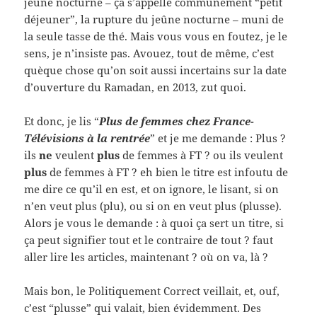
jeûne nocturne – ça s’appelle communément “petit
déjeuner”, la rupture du jeûne nocturne – muni de
la seule tasse de thé. Mais vous vous en foutez, je le
sens, je n’insiste pas. Avouez, tout de même, c’est
quèque chose qu’on soit aussi incertains sur la date
d’ouverture du Ramadan, en 2013, zut quoi.
Et donc, je lis “
Plus de femmes chez France-
Télévisions à la rentrée
” et je me demande : Plus ?
ils
ne
veulent
plus
de femmes à FT ? ou ils veulent
plus
de femmes à FT ? eh bien le titre est infoutu de
me dire ce qu’il en est, et on ignore, le lisant, si on
n’en veut plus (plu), ou si on en veut plus (plusse).
Alors je vous le demande : à quoi ça sert un titre, si
ça peut signifier tout et le contraire de tout ? faut
aller lire les articles, maintenant ? où on va, là ?
Mais bon, le Politiquement Correct veillait, et, ouf,
c’est “plusse” qui valait, bien évidemment. Des