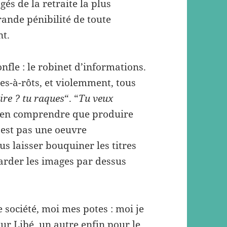
és de la retraite la plus
rande pénibilité de toute
nt.
fle : le robinet d’informations.
es-à-rôts, et violemment, tous
ire ? tu raques
“. “
Tu veux
bien comprendre que produire
’est pas une oeuvre
s laisser bouquiner les titres
garder les images par dessus
e société, moi mes potes : moi je
r Libé, un autre enfin pour le