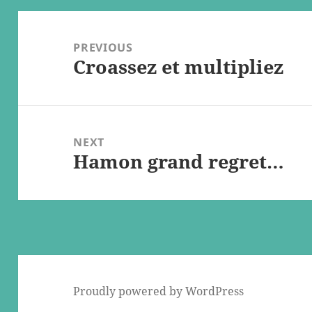
Post
navigation
PREVIOUS
Croassez et multipliez
Previous
post:
NEXT
Hamon grand regret…
Next
post:
Proudly powered by WordPress