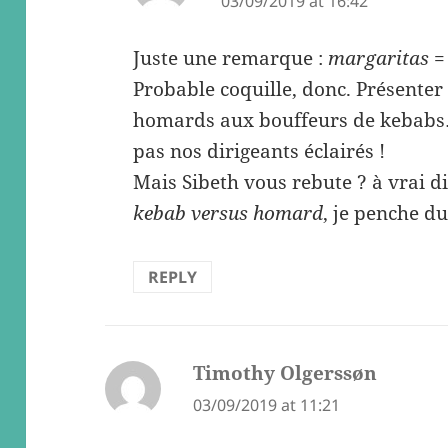
03/09/2019 at 16:42
Juste une remarque :
margaritas
=
Probable coquille, donc. Présenter
homards aux bouffeurs de kebabs…
pas nos dirigeants éclairés !
Mais Sibeth vous rebute ? à vrai 
kebab versus homard
, je penche d
REPLY
Timothy Olgerssøn
says:
03/09/2019 at 11:21