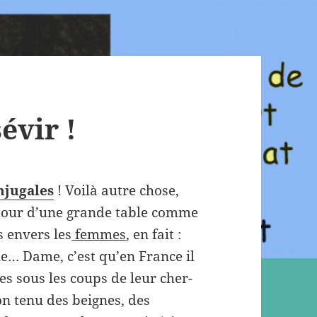
évir !
njugales
! Voilà autre chose,
autour d’une grande table comme
s envers les
femmes
, en fait :
ue… Dame, c’est qu’en France il
 sous les coups de leur cher-
on tenu des beignes, des