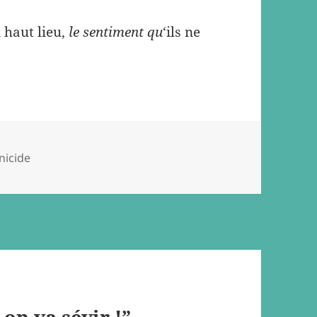
n haut lieu,
le sentiment qu
‘ils ne
nicide
 on va sévir !”