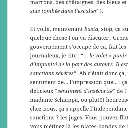
marrons, des châtaignes, des bleus et
suis tombée dans l’escalier
“).
Et voilà, maintenant
basta
, stop, ça s
quelque chose ! on va discuter : Gren
gouvernement s’occupe de ça, fait les
journaleux, je cite : “
… le volet « punir
d’impunité de la part des auteurs. Il es
sanctions sévères
“. Ah c’était donc ça, 
sentiment de… l’impression que… : ça
délicieux “
sentiment d’insécurité
” de l
madame Schiappa, ou plutôt heureus
chez nous, ça s’appelle l’Indépendance 
sanctions ? les juges. Vous pouvez flû
vous piétinez là les plates-bandes de l