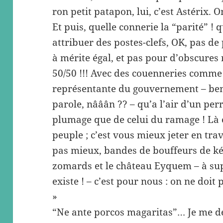
ron petit patapon, lui, c’est Astérix. 
Et puis, quelle connerie la “parité” !
attribuer des postes-clefs, OK, pas de
à mérite égal, et pas pour d’obscures 
50/50 !!! Avec des couenneries comme c
représentante du gouvernement – ben ou
parole, nââân ?? – qu’a l’air d’un per
plumage que de celui du ramage ! Là e
peuple ; c’est vous mieux jeter en tra
pas mieux, bandes de bouffeurs de ké
zomards et le château Eyquem – à su
existe ! – c’est pour nous : on ne doit
»
“Ne ante porcos magaritas”… Je me d