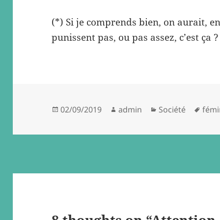
(*) Si je comprends bien, on aurait, e
punissent pas, ou pas assez, c’est ça ?
Posted
Author
Categories
Tags
02/09/2019
admin
Société
fémi
on
8 thoughts on “Attention,