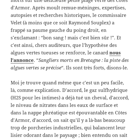
morts sur une délicieuse petite plage verte des Côtes
d’Armor. Après moult remue-méninges, expertises,
autopsies et recherches historiques, le commissaire
Velet (à moins que ce soit Raymond Souplex) a
frappé sa paume gauche du poing droit, en
s’exclamant : “bon sang ! mais c’est bien sûr !”. Et
c’est ainsi, chers auditeurs, que l’hypothèse des
algues vertes tueuses se renforce, le canard
nous
l’annonce
. “
Sangliers morts en Bretagne : la piste des
algues vertes se précise
“. Ils sont très forts, disons-le.
Moi je trouve quand même que c’est un peu facile,
là, comme explication. D’accord, le gaz sulfhydrique
(H2S pour les intimes) a déjà tué un cheval, d’accord,
le niveau de nitrates dans les eaux de surface et
dans la nappe phréatique est épouvantable en Côtes
d’Armor, d’accord, on sait qu’il y a là-bas beaucoup
trop de porcheries industrielles, qui balancent leur
lisier odorant dans le paysage ; bien entendu on sait