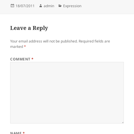
Posted
Author
Categories
18/07/2011
admin
Expression
on
Leave a Reply
Your email address will not be published.
Required fields are
marked
*
COMMENT
*
NAME
*