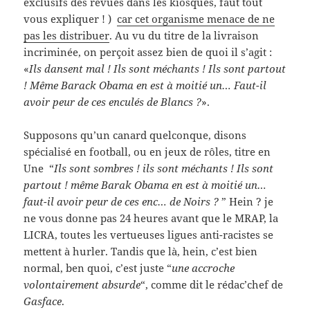
exclusifs des revues dans les kiosques, faut tout
vous expliquer ! )
car cet organisme menace de ne
pas les distribuer
. Au vu du titre de la livraison
incriminée, on perçoit assez bien de quoi il s’agit :
«
Ils dansent mal ! Ils sont méchants ! Ils sont partout
! Même Barack Obama en est à moitié un… Faut-il
avoir peur de ces enculés de Blancs ?
».
Supposons qu’un canard quelconque, disons
spécialisé en football, ou en jeux de rôles, titre en
Une “
Ils sont sombres ! ils sont méchants ! Ils sont
partout ! même Barak Obama en est à moitié un…
faut-il avoir peur de ces enc… de Noirs ?
” Hein ? je
ne vous donne pas 24 heures avant que le MRAP, la
LICRA, toutes les vertueuses ligues anti-racistes se
mettent à hurler. Tandis que là, hein, c’est bien
normal, ben quoi, c’est juste “
une accroche
volontairement absurde
“, comme dit le rédac’chef de
Gasface
.