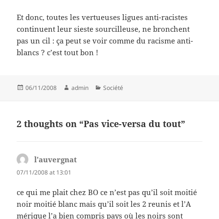
Et donc, toutes les vertueuses ligues anti-racistes
continuent leur sieste sourcilleuse, ne bronchent
pas un cil : ça peut se voir comme du racisme anti-
blancs ? c’est tout bon !
Posted
Author
Categories
06/11/2008
admin
Société
on
2 thoughts on “Pas vice-versa du tout”
l'auvergnat
says:
07/11/2008 at 13:01
ce qui me plait chez BO ce n’est pas qu’il soit moitié
noir moitié blanc mais qu’il soit les 2 reunis et l’A
mérique l’a bien compris pays où les noirs sont